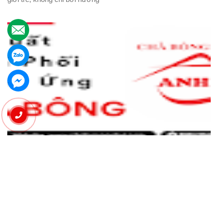
.
.
.
Chà bông Anh Vĩ – Đơn vị Sản xuất - Gia công
(OEM) chà bông Heo/Gà số lượng lớn.
Chà bông Anh Vĩ là sản phẩm đặc sản được chế biến từ
nguyên liệu tươi ngon, qua quy trình