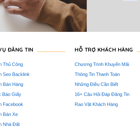
VỤ ĐĂNG TIN
HỖ TRỢ KHÁCH HÀNG
n Thủ Công
Chương Trình Khuyến Mãi
n Seo Backlink
Thông Tin Thanh Toán
n Bán Hàng
Những Điều Cần Biết
k Báo Giấy
16+ Câu Hỏi Đáp Đăng Tin
n Facebook
Rao Vặt Khách Hàng
n Bán Xe
n Nhà Đất