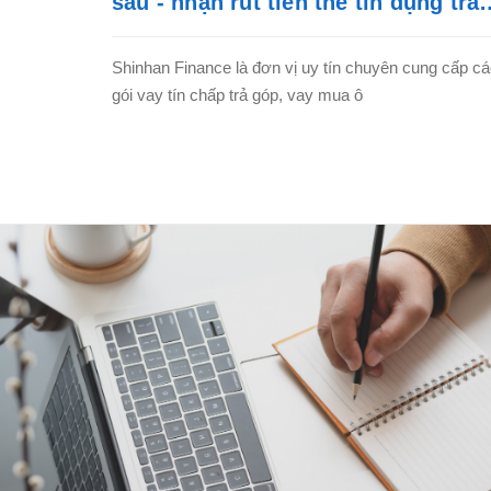
sau - nhận rút tiền thẻ tín dụng trả
góp
Shinhan Finance là đơn vị uy tín chuyên cung cấp c
gói vay tín chấp trả góp, vay mua ô