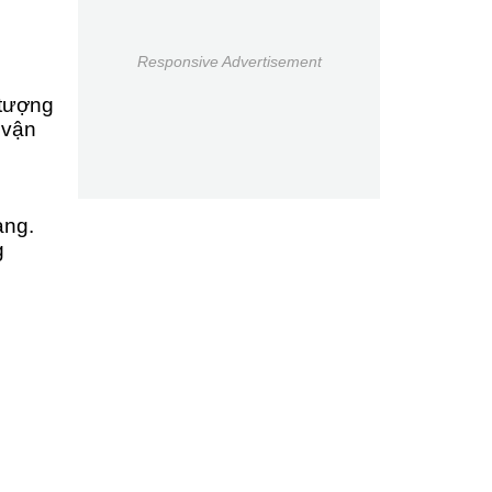
Responsive Advertisement
 tượng
 vận
àng.
g