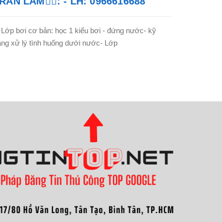
RẦN LÂM🏊‍♂️: - LH: 0966616688
 Lớp bơi cơ bản: học 1 kiểu bơi - đứng nước- kỹ
ng xử lý tình huống dưới nước- Lớp