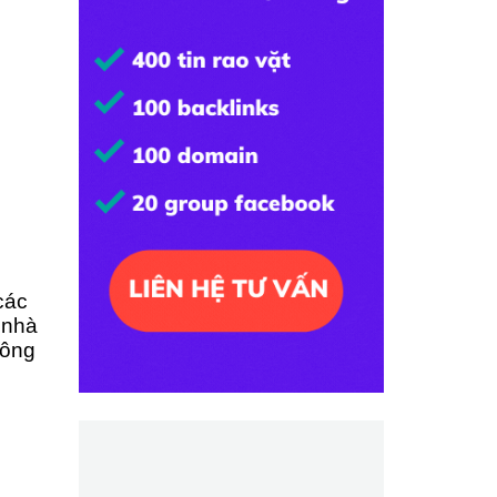
các
 nhà
công