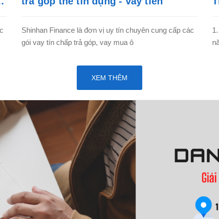
trả góp thẻ tín dụng - vay tiền
T
ác
Shinhan Finance là đơn vị uy tín chuyên cung cấp các
1.
gói vay tín chấp trả góp, vay mua ô
nă
XEM THÊM