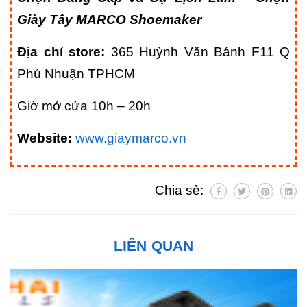
Giày Tây MARCO Shoemaker
Địa chỉ store:
365 Huỳnh Văn Bánh F11 Q
Phú Nhuận TPHCM
Giờ mở cửa 10h – 20h
Website:
www.giaymarco.vn
Chia sẻ:
LIÊN QUAN