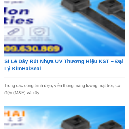
Sỉ Lẻ Dây Rút Nhựa UV Thương Hiệu KST – Đại
Lý KimHaiSeal
Trong các công trình điện, viễn thông, năng lượng mặt trời, cơ
điện (M&E) và xây