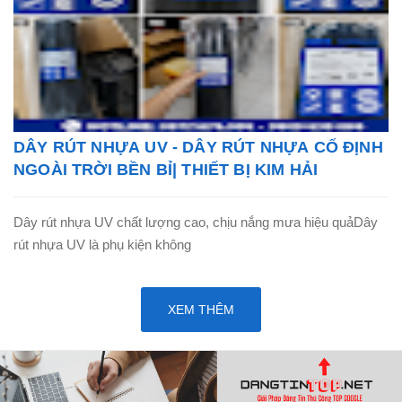
DÂY RÚT NHỰA UV - DÂY RÚT NHỰA CỐ ĐỊNH
NGOÀI TRỜI BỀN BỈ| THIẾT BỊ KIM HẢI
Dây rút nhựa UV chất lượng cao, chịu nắng mưa hiệu quảDây
rút nhựa UV là phụ kiện không
XEM THÊM