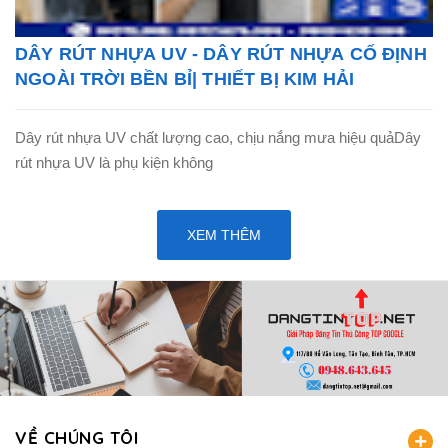
DÂY RÚT NHỰA UV - DÂY RÚT NHỰA CỐ ĐỊNH
NGOÀI TRỜI BỀN BỈ| THIẾT BỊ KIM HẢI
Dây rút nhựa UV chất lượng cao, chịu nắng mưa hiệu quảDây
rút nhựa UV là phụ kiện không
XEM THÊM
VỀ CHÚNG TÔI