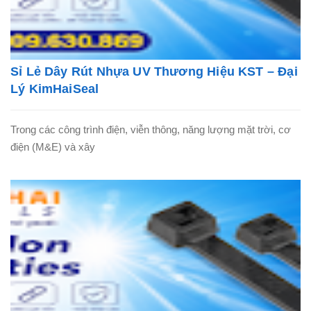
Sỉ Lẻ Dây Rút Nhựa UV Thương Hiệu KST – Đại
Lý KimHaiSeal
Trong các công trình điện, viễn thông, năng lượng mặt trời, cơ
điện (M&E) và xây