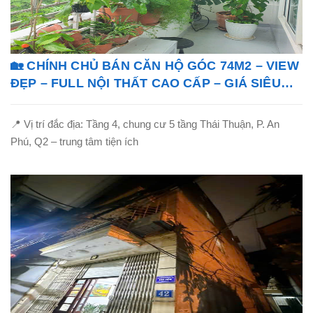
🏡 CHÍNH CHỦ BÁN CĂN HỘ GÓC 74M2 – VIEW
ĐẸP – FULL NỘI THẤT CAO CẤP – GIÁ SIÊU
TỐT!
📍 Vị trí đắc địa: Tầng 4, chung cư 5 tầng Thái Thuận, P. An
Phú, Q2 – trung tâm tiện ích