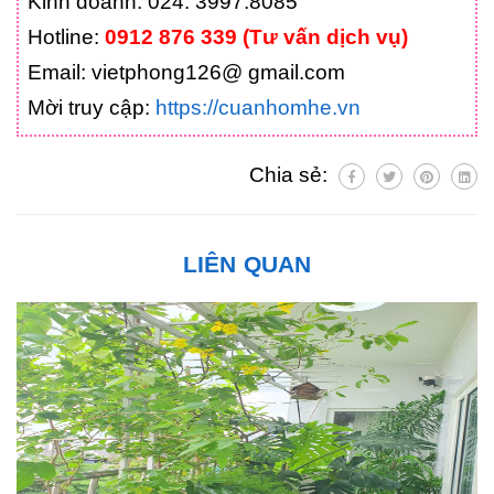
Kinh doanh: 024. 3997.8085
Hotline:
0912 876 339 (Tư vấn dịch vụ)
Email: vietphong126@ gmail.com
Mời truy cập:
https://cuanhomhe.vn
Chia sẻ:
LIÊN QUAN