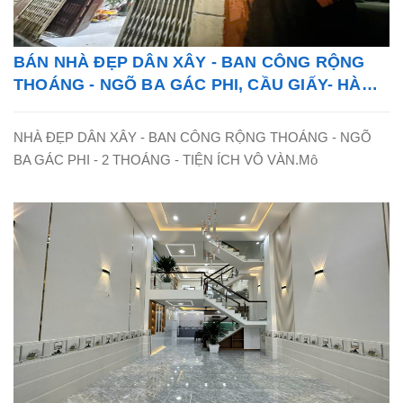
BÁN NHÀ ĐẸP DÂN XÂY - BAN CÔNG RỘNG
THOÁNG - NGÕ BA GÁC PHI, CẦU GIẤY- HÀ
NỘI - LH: 0865838325
NHÀ ĐẸP DÂN XÂY - BAN CÔNG RỘNG THOÁNG - NGÕ
BA GÁC PHI - 2 THOÁNG - TIỆN ÍCH VÔ VÀN.Mô