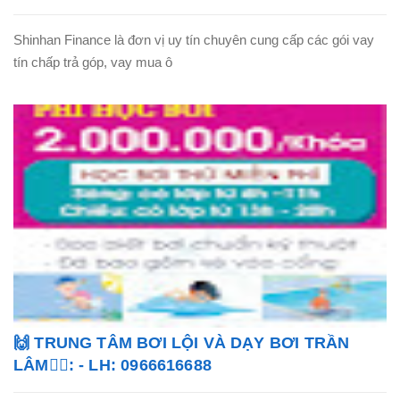
Shinhan Finance là đơn vị uy tín chuyên cung cấp các gói vay
tín chấp trả góp, vay mua ô
🙌 TRUNG TÂM BƠI LỘI VÀ DẠY BƠI TRẦN
LÂM🏊‍♂️: - LH: 0966616688