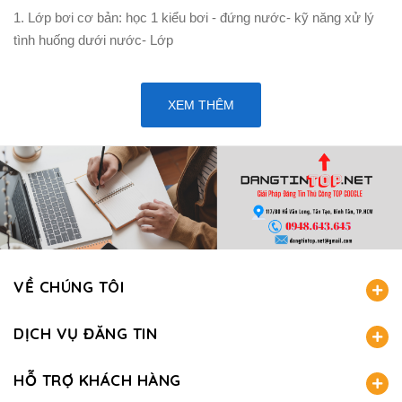
1. Lớp bơi cơ bản: học 1 kiểu bơi - đứng nước- kỹ năng xử lý
tình huống dưới nước- Lớp
XEM THÊM
VỀ CHÚNG TÔI
DỊCH VỤ ĐĂNG TIN
HỖ TRỢ KHÁCH HÀNG