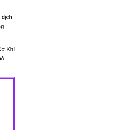
 dịch
ng
Cơ Khí
môi