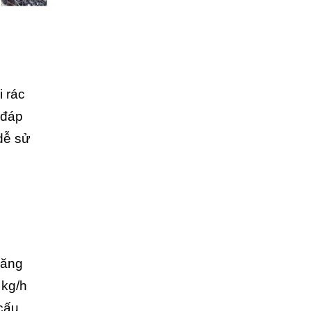
 rác
 đáp
dễ sử
năng
 kg/h
 cấu