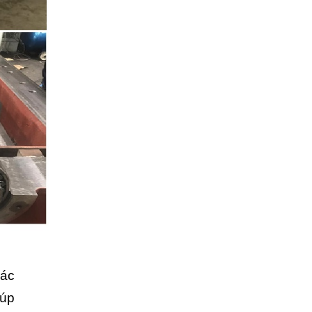
rác
iúp