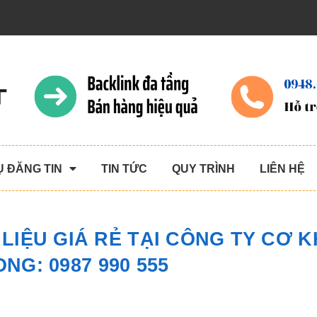
Ụ ĐĂNG TIN
TIN TỨC
QUY TRÌNH
LIÊN HỆ
LIỆU GIÁ RẺ TẠI CÔNG TY CƠ K
ONG: 0987 990 555