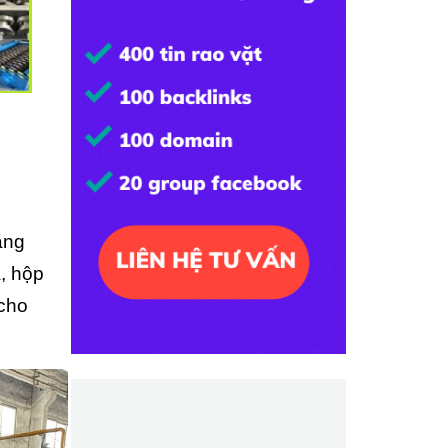
ằng
a, hộp
 cho