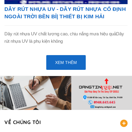
DÂY RÚT NHỰA UV - DÂY RÚT NHỰA CỐ ĐỊNH
NGOÀI TRỜI BỀN BỈ| THIẾT BỊ KIM HẢI
Dây rút nhựa UV chất lượng cao, chịu nắng mưa hiệu quảDây
rút nhựa UV là phụ kiện không
XEM THÊM
VỀ CHÚNG TÔI