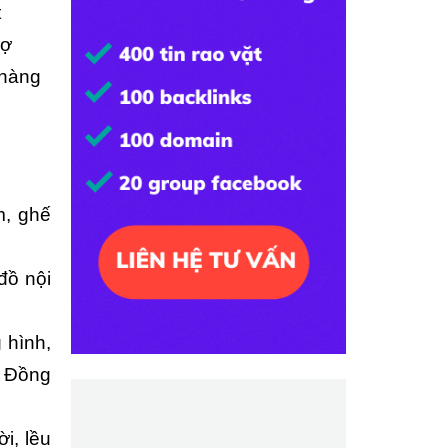
t
hợ
 hàng
m, ghế
đồ nội
 hình,
, Đồng
i, lều