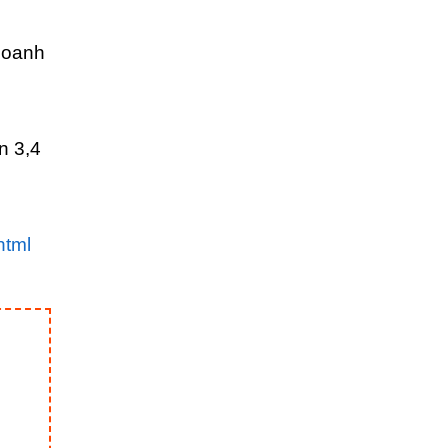
doanh
n 3,4
html