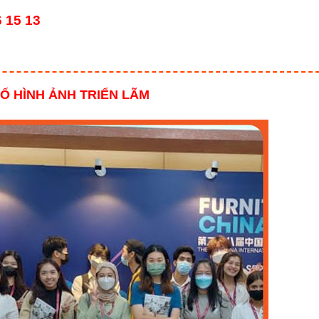
6 15 13
Ố HÌNH ẢNH TRIỂN LÃM