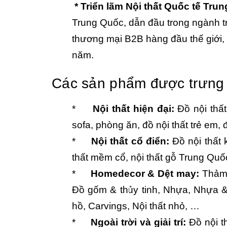
* Triển lãm Nội thất Quốc tế Tru
Trung Quốc, dẫn đầu trong ngành t
thương mại B2B hàng đầu thế giới,
năm.
Các sản phẩm được trưng b
*
Nội thất hiện đại:
Đồ nội thấ
sofa, phòng ăn, đồ nội thất trẻ em,
*
Nội thất cổ điển:
Đồ nội thất 
thất mềm cổ, nội thất gỗ Trung Quố
*
Homedecor & Dệt may:
Thảm 
Đồ gốm & thủy tinh, Nhựa, Nhựa &
hồ, Carvings, Nội thất nhỏ, …
*
Ngoài trời và giải trí:
Đồ nội th