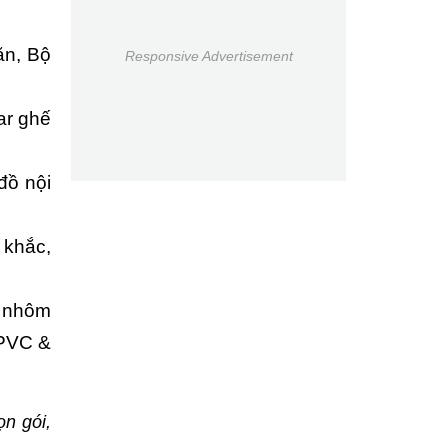
ăn, Bộ
Responsive Advertisement
ar ghế
đồ nội
 khắc,
, nhôm
 PVC &
ọn gói,