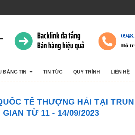
Ụ ĐĂNG TIN
TIN TỨC
QUY TRÌNH
LIÊN HỆ
 QUỐC TẾ THƯỢNG HẢI TẠI TRU
GIAN TỪ 11 - 14/09/2023