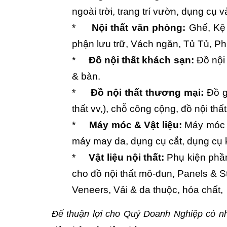
ngoài trời, trang trí vườn, dụng cụ và
*
Nội thất văn phòng:
Ghế, Kệ 
phận lưu trữ, Vách ngăn, Tủ Tủ, Ph
*
Đồ nội thất khách sạn:
Đồ nội 
& bàn.
*
Đồ nội thất thương mại:
Đồ gỗ
thất vv,), chỗ công cộng, đồ nội thấ
*
Máy móc & Vật liệu:
Máy móc t
máy may da, dụng cụ cắt, dụng cụ 
*
Vật liệu nội thất:
Phụ kiện phầ
cho đồ nội thất mô-đun, Panels & S
Veneers, Vải & da thuộc, hóa chất,
Để thuận lợi cho Quý Doanh Nghiệp có n