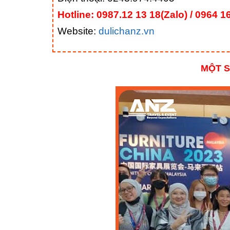
Hotline: 0987.12 13 18(Zalo) / 0964 1
Website:
dulichanz.vn
MỘT S