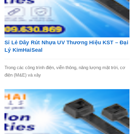
Sỉ Lẻ Dây Rút Nhựa UV Thương Hiệu KST – Đại
Lý KimHaiSeal
Trong các công trình điện, viễn thông, năng lượng mặt trời, cơ
điện (M&E) và xây