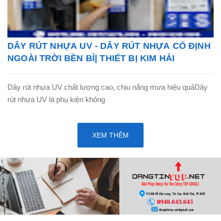
DÂY RÚT NHỰA UV - DÂY RÚT NHỰA CỐ ĐỊNH
NGOÀI TRỜI BỀN BỈ| THIẾT BỊ KIM HẢI
Dây rút nhựa UV chất lượng cao, chịu nắng mưa hiệu quảDây
rút nhựa UV là phụ kiện không
XEM THÊM