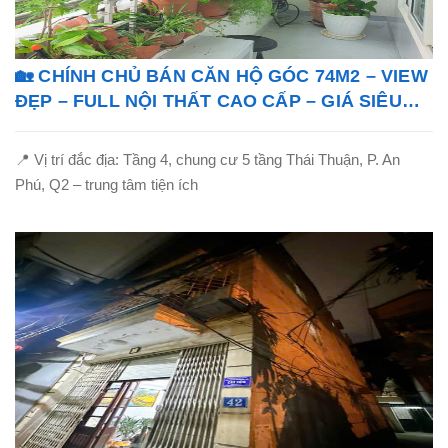
🏡 CHÍNH CHỦ BÁN CĂN HỘ GÓC 74M2 – VIEW
ĐẸP – FULL NỘI THẤT CAO CẤP – GIÁ SIÊU
TỐT!
📍 Vị trí đắc địa: Tầng 4, chung cư 5 tầng Thái Thuận, P. An
Phú, Q2 – trung tâm tiện ích