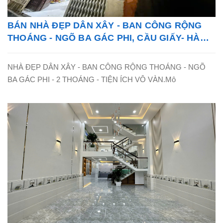
BÁN NHÀ ĐẸP DÂN XÂY - BAN CÔNG RỘNG
THOÁNG - NGÕ BA GÁC PHI, CẦU GIẤY- HÀ
NỘI - LH: 0865838325
NHÀ ĐẸP DÂN XÂY - BAN CÔNG RỘNG THOÁNG - NGÕ
BA GÁC PHI - 2 THOÁNG - TIỆN ÍCH VÔ VÀN.Mô