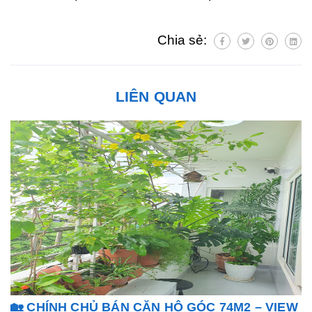
Chia sẻ:
LIÊN QUAN
🏡 CHÍNH CHỦ BÁN CĂN HỘ GÓC 74M2 – VIEW