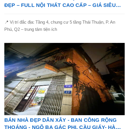
ĐẸP – FULL NỘI THẤT CAO CẤP – GIÁ SIÊU
TỐT!
📍 Vị trí đắc địa: Tầng 4, chung cư 5 tầng Thái Thuận, P. An
Phú, Q2 – trung tâm tiện ích
BÁN NHÀ ĐẸP DÂN XÂY - BAN CÔNG RỘNG
THOÁNG - NGÕ BA GÁC PHI, CẦU GIẤY- HÀ