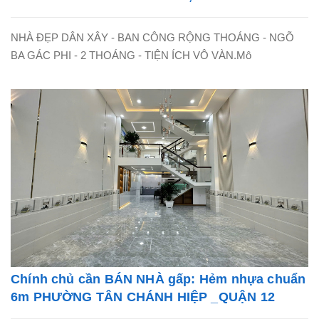
NỘI - LH: 0865838325
NHÀ ĐẸP DÂN XÂY - BAN CÔNG RỘNG THOÁNG - NGÕ
BA GÁC PHI - 2 THOÁNG - TIỆN ÍCH VÔ VÀN.Mô
Chính chủ cần BÁN NHÀ gấp: Hẻm nhựa chuẩn
6m PHƯỜNG TÂN CHÁNH HIỆP _QUẬN 12