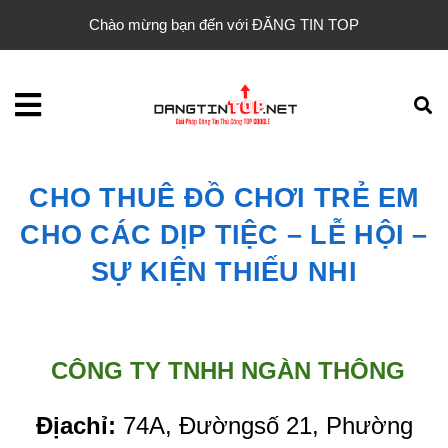
Chào mừng bạn đến với ĐĂNG TIN TOP
CHO THUÊ ĐỒ CHƠI TRẺ EM
CHO CÁC DỊP TIỆC – LỄ HỘI –
SỰ KIỆN THIẾU NHI
CÔNG TY TNHH NGÀN THÔNG
Địachỉ:
74A, Đườngsố 21, Phường