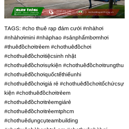
TAGS: #cho thuê rạp đám cưới #nhàhơi
#nhàhơimini #nhàphao #sảnphẩmbơmhơi
#thuêđồchơitrẻem #chothuêđồchơi
#chothuêđồchơitiệcsinh nhật
#chothuêđồchơisựkiện #chothuêđồchơitrungthu
#chothuêđồchơiquốctếthiếunhi
#chothuêđồchơigiá rẻ #chothuêđồchơitổchứcsự
kiện #chothuêđồchơitrẻem
#chothuêđồchơitrẻemgiárẻ
#chothuêđồchơitrẻemtphcm
#chothuêdụngcụteambuilding