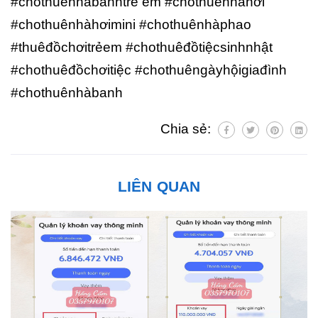
#chothuênhàbanhtrẻ em #chothuênhàhơi
#chothuênhàhơimini #chothuênhàphao
#thuêđồchơitrẻem #chothuêđồtiệcsinhnhật
#chothuêđồchơitiệc #chothuêngàyhộigiađình
#chothuênhàbanh
Chia sẻ:
LIÊN QUAN