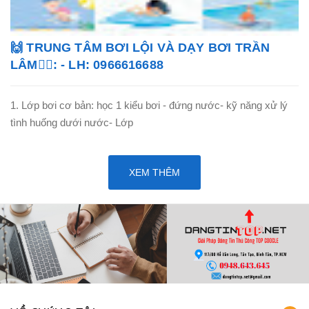
🙌 TRUNG TÂM BƠI LỘI VÀ DẠY BƠI TRẦN
LÂM🏊‍♂️: - LH: 0966616688
1. Lớp bơi cơ bản: học 1 kiểu bơi - đứng nước- kỹ năng xử lý
tình huống dưới nước- Lớp
XEM THÊM