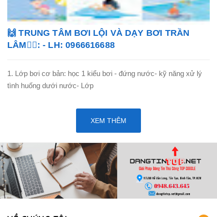
🙌 TRUNG TÂM BƠI LỘI VÀ DẠY BƠI TRẦN
LÂM🏊‍♂️: - LH: 0966616688
1. Lớp bơi cơ bản: học 1 kiểu bơi - đứng nước- kỹ năng xử lý
tình huống dưới nước- Lớp
XEM THÊM