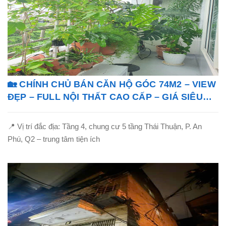
🏡 CHÍNH CHỦ BÁN CĂN HỘ GÓC 74M2 – VIEW
ĐẸP – FULL NỘI THẤT CAO CẤP – GIÁ SIÊU
TỐT!
📍 Vị trí đắc địa: Tầng 4, chung cư 5 tầng Thái Thuận, P. An
Phú, Q2 – trung tâm tiện ích