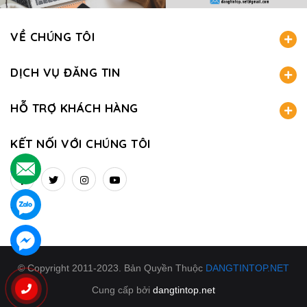
VỀ CHÚNG TÔI
DỊCH VỤ ĐĂNG TIN
HỖ TRỢ KHÁCH HÀNG
KẾT NỐI VỚI CHÚNG TÔI
.
.
.
© Copyright 2011-2023. Bản Quyền Thuộc
DANGTINTOP.NET
Cung cấp bởi
dangtintop.net