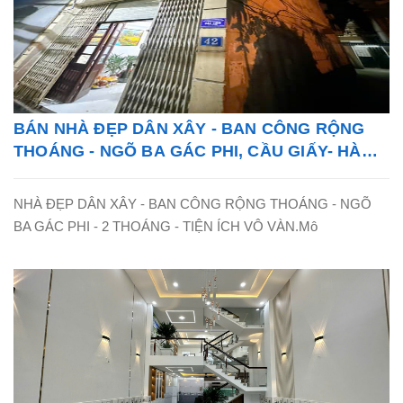
BÁN NHÀ ĐẸP DÂN XÂY - BAN CÔNG RỘNG
THOÁNG - NGÕ BA GÁC PHI, CẦU GIẤY- HÀ
NỘI - LH: 0865838325
NHÀ ĐẸP DÂN XÂY - BAN CÔNG RỘNG THOÁNG - NGÕ
BA GÁC PHI - 2 THOÁNG - TIỆN ÍCH VÔ VÀN.Mô