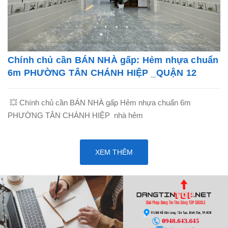
Chính chủ cần BÁN NHÀ gấp: Hẻm nhựa chuẩn
6m PHƯỜNG TÂN CHÁNH HIỆP _QUẬN 12
💥 Chính chủ cần BÁN NHÀ gấp Hẻm nhựa chuẩn 6m
PHƯỜNG TÂN CHÁNH HIỆP nhà hẻm
XEM THÊM