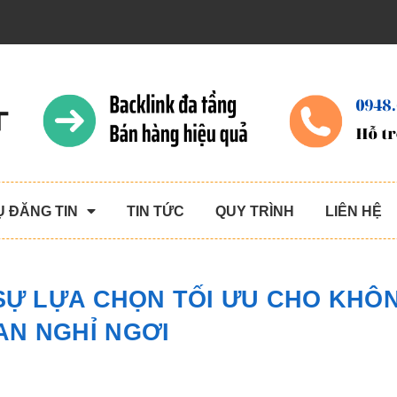
Ụ ĐĂNG TIN
TIN TỨC
QUY TRÌNH
LIÊN HỆ
SỰ LỰA CHỌN TỐI ƯU CHO KHÔ
AN NGHỈ NGƠI