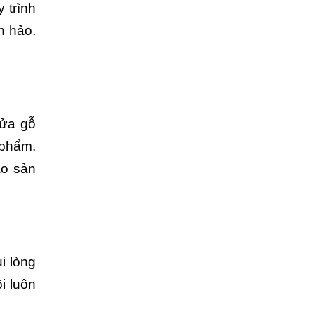
 trình
n hảo.
cửa gỗ
 phẩm.
ào sản
i lòng
i luôn