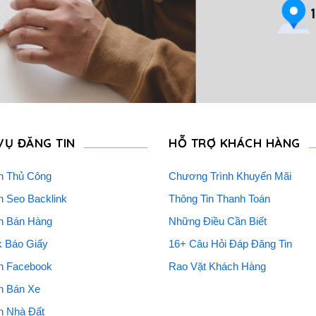
VỤ ĐĂNG TIN
HỖ TRỢ KHÁCH HÀNG
n Thủ Công
Chương Trình Khuyến Mãi
n Seo Backlink
Thông Tin Thanh Toán
n Bán Hàng
Những Điều Cần Biết
k Báo Giấy
16+ Câu Hỏi Đáp Đăng Tin
n Facebook
Rao Vặt Khách Hàng
n Bán Xe
n Nhà Đất