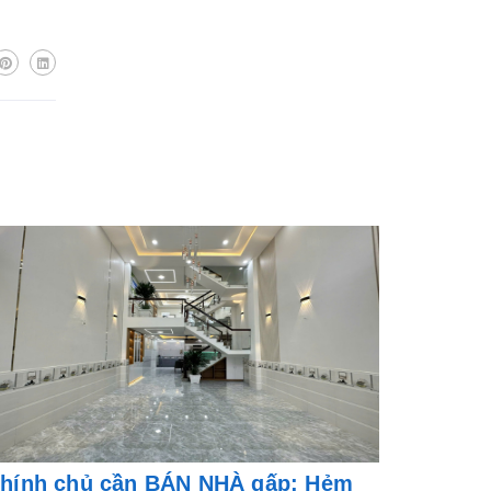
hính chủ cần BÁN NHÀ gấp: Hẻm