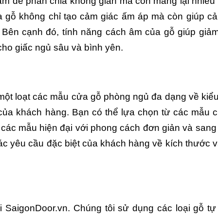
m để phân chia không gian mà còn mang lại nhiều l
cửa gỗ không chỉ tạo cảm giác ấm áp mà còn giúp cải
 Bên cạnh đó, tính năng cách âm của gỗ giúp giảm
 cho giấc ngủ sâu và bình yên.
 một loạt các mẫu cửa gỗ phòng ngủ đa dạng về kiể
của khách hàng. Bạn có thể lựa chọn từ các mẫu 
 các mẫu hiện đại với phong cách đơn giản và sang 
c yêu cầu đặc biệt của khách hàng về kích thước và
g
i SaigonDoor.vn. Chúng tôi sử dụng các loại gỗ tự