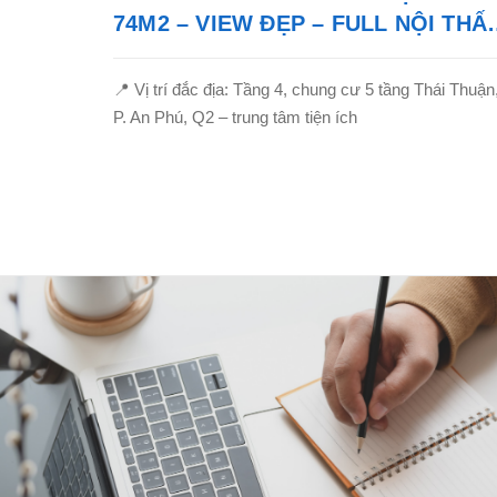
74M2 – VIEW ĐẸP – FULL NỘI THẤ
CAO CẤP – GIÁ SIÊU TỐT!
📍 Vị trí đắc địa: Tầng 4, chung cư 5 tầng Thái Thuận
P. An Phú, Q2 – trung tâm tiện ích