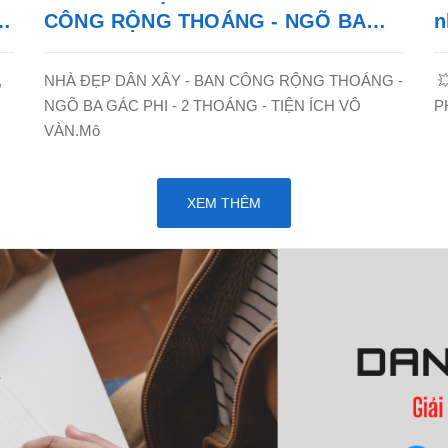
T
CÔNG RỘNG THOÁNG - NGÕ BA
n
GÁC PHI, CẦU GIẤY- HÀ NỘI - LH:
C
0865838325
,
NHÀ ĐẸP DÂN XÂY - BAN CÔNG RỘNG THOÁNG -

NGÕ BA GÁC PHI - 2 THOÁNG - TIỆN ÍCH VÔ
P
VÀN.Mô
XEM THÊM