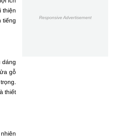
ợi ích
 thiện
Responsive Advertisement
 tiếng
u dáng
cửa gỗ
trọng.
 thiết
 nhiên