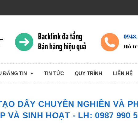
Ụ ĐĂNG TIN
TIN TỨC
QUY TRÌNH
LIÊN HỆ
 TẠO DÂY CHUYỀN NGHIỀN VÀ P
VÀ SINH HOẠT - LH: 0987 990 5