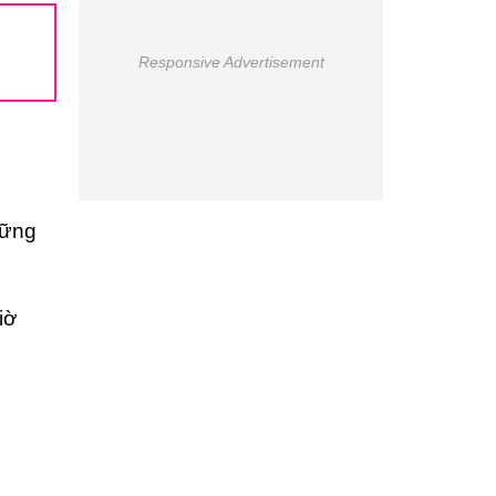
Responsive Advertisement
hững
iờ