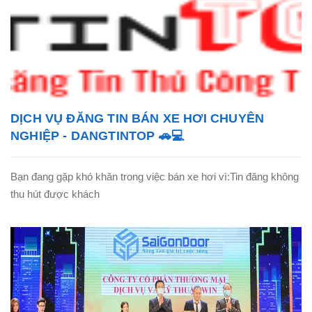
DỊCH VỤ ĐĂNG TIN BÁN XE HƠI CHUYÊN
NGHIỆP - DANGTINTOP 🚗💻
Bạn đang gặp khó khăn trong việc bán xe hơi vì:Tin đăng không
thu hút được khách