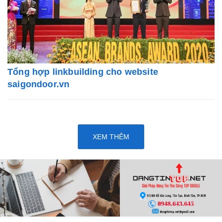
Tổng hợp linkbuilding cho website
saigondoor.vn
XEM THÊM