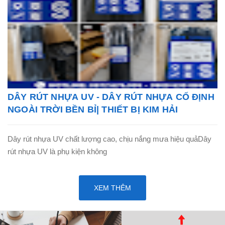
DÂY RÚT NHỰA UV - DÂY RÚT NHỰA CỐ ĐỊNH
NGOÀI TRỜI BỀN BỈ| THIẾT BỊ KIM HẢI
Dây rút nhựa UV chất lượng cao, chịu nắng mưa hiệu quảDây
rút nhựa UV là phụ kiện không
XEM THÊM