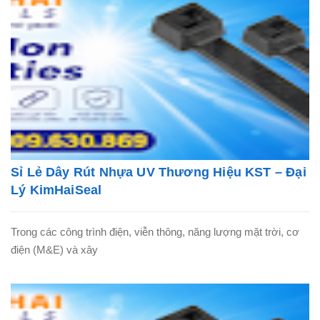
Sỉ Lẻ Dây Rút Nhựa UV Thương Hiệu KST – Đại
Lý KimHaiSeal
Trong các công trình điện, viễn thông, năng lượng mặt trời, cơ
điện (M&E) và xây