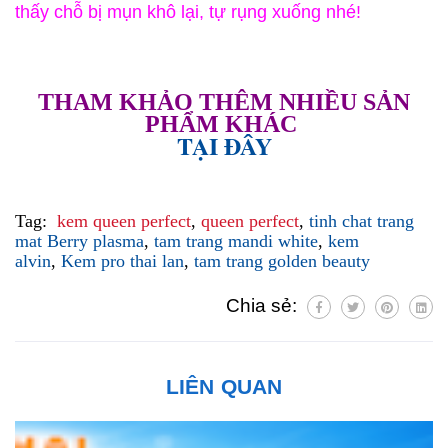
thấy chỗ bị mụn khô lại, tự rụng xuống nhé!
THAM KHẢO THÊM NHIỀU SẢN
PHẨM KHÁC
TẠI ĐÂY
Tag:
kem queen perfect
,
queen perfect
,
tinh chat trang
mat Berry plasma
,
tam trang mandi white
,
kem
alvin
,
Kem pro thai lan
,
tam trang golden beauty
Chia sẻ:
LIÊN QUAN