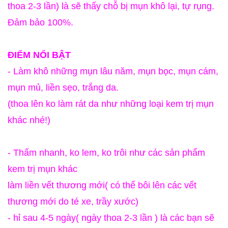
thoa 2-3 lần) là sẽ thấy chỗ bị mụn khô lại, tự rụng.
Đảm bảo 100%.
ĐIỂM NỔI BẬT
- Làm khô nh
ững mụn lâu năm, mụn bọc, mụn cám,
mụn mủ, liền sẹo, trắng da.
(thoa lên ko làm rát da như những loại kem trị mụn
khác nhé!)
- Thấm nhanh, ko lem, ko trôi như các sản phẩm
kem trị mụn khác
làm liền vết thương mới( có thể bôi lên các vết
thương mới do té xe, trầy xước)
- hỉ sau 4-5 ngày( ngày thoa 2-3 lần ) là các bạn sẽ