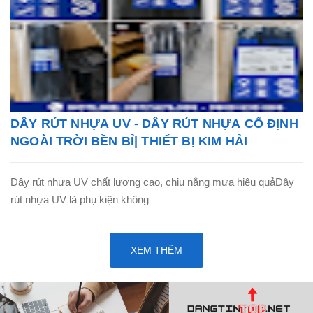
DÂY RÚT NHỰA UV - DÂY RÚT NHỰA CỐ ĐỊNH
NGOÀI TRỜI BỀN BỈ| THIẾT BỊ KIM HẢI
Dây rút nhựa UV chất lượng cao, chịu nắng mưa hiệu quảDây
rút nhựa UV là phụ kiện không
XEM THÊM