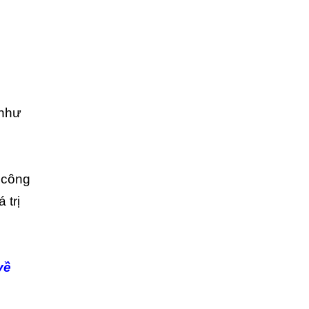
 như
 công
 trị
về