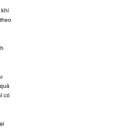
 khí
 theo
nh
u
 quả
ỉ có
ại