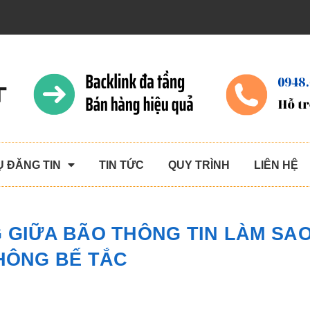
Ụ ĐĂNG TIN
TIN TỨC
QUY TRÌNH
LIÊN HỆ
GIỮA BÃO THÔNG TIN LÀM SAO
HÔNG BẾ TẮC