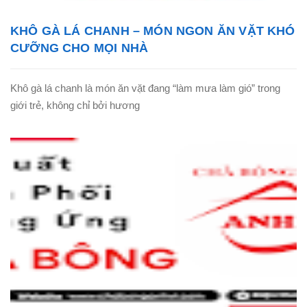
KHÔ GÀ LÁ CHANH – MÓN NGON ĂN VẶT KHÓ
CƯỠNG CHO MỌI NHÀ
Khô gà lá chanh là món ăn vặt đang “làm mưa làm gió” trong
giới trẻ, không chỉ bởi hương