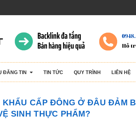
Ụ ĐĂNG TIN
TIN TỨC
QUY TRÌNH
LIÊN HỆ
P KHẨU CẤP ĐÔNG Ở ĐÂU ĐẢM 
VỆ SINH THỰC PHẨM?