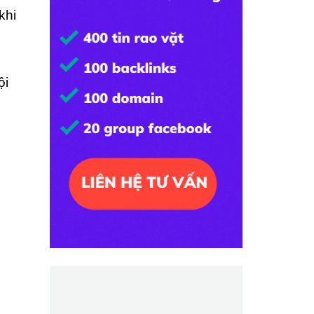
khi
ội