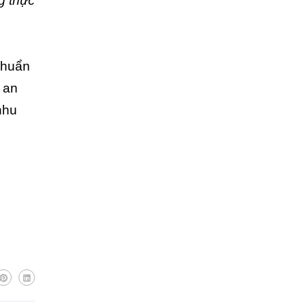
g thực
chuẩn
 an
nhu