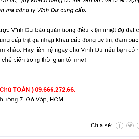
Do đó, quý khách hàng có thể yên tâm về chất lượn
h mà công ty Vĩnh Dư cung cấp.
ợc Vĩnh Dư bảo quản trong điều kiện nhiệt độ đạt 
 cung cấp thịt gà nhập khẩu cấp đông uy tín, đảm bảo
am khảo. Hãy liên hệ ngay cho Vĩnh Dư nếu bạn có 
chế biến trong thời gian tới nhé!
(Chú TOÀN ) 09.666.272.66.
 Phường 7, Gò Vấp, HCM
Chia sẻ: