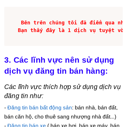
Bên trên chúng tôi đã điểm qua nhữ
   Bạn thấy đây là 1 dịch vụ tuyệt vời
3. Các lĩnh vực nên sử dụng
dịch vụ đăng tin bán hàng:
Các lĩnh vực thích hợp sử dụng dịch vụ
đăng tin như:
-
Đăng tin bán bất động sản
: bán nhà, bán đất,
bán căn hộ, cho thuê sang nhượng nhà đất...)
-
Đăng tin bán xe
( bán xe hơi, bán xe máy, bán