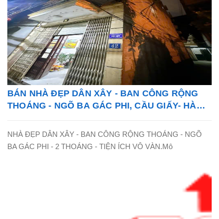
BÁN NHÀ ĐẸP DÂN XÂY - BAN CÔNG RỘNG
THOÁNG - NGÕ BA GÁC PHI, CẦU GIẤY- HÀ
NỘI - LH: 0865838325
NHÀ ĐẸP DÂN XÂY - BAN CÔNG RỘNG THOÁNG - NGÕ
BA GÁC PHI - 2 THOÁNG - TIỆN ÍCH VÔ VÀN.Mô