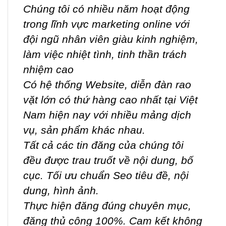
Chúng tôi có nhiều năm hoạt động
trong lĩnh vực marketing online với
đội ngũ nhân viên giàu kinh nghiệm,
làm việc nhiệt tình, tinh thần trách
nhiệm cao
Có hệ thống Website, diễn đàn rao
vặt lớn có thứ hàng cao nhất tại Việt
Nam hiện nay với nhiều mảng dịch
vụ, sản phẩm khác nhau.
Tất cả các tin đăng của chúng tôi
đều được trau truốt về nội dung, bố
cục. Tối ưu chuẩn Seo tiêu đề, nội
dung, hình ảnh.
Thực hiện đăng đúng chuyên mục,
đăng thủ công 100%. Cam kết không