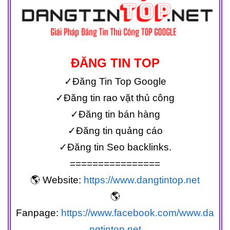
ĐĂNG TIN TOP
✓Đăng Tin Top Google
✓Đăng tin rao vặt thủ công
✓Đăng tin bán hàng
✓Đăng tin quảng cáo
✓Đăng tin Seo backlinks.
================
🌎 Website:
https://www.dangtintop.net
🌎
Fanpage:
https://www.facebook.com/www.da
ngtintop.net