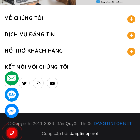
VỀ CHÚNG TÔI
DỊCH VỤ ĐĂNG TIN
HỖ TRỢ KHÁCH HÀNG
KẾT NỐI VỚI CHÚNG TÔI
.
.
.
© Copyright 2011-2023. Bản Quyền Thuộc
DANGTINTOP.NET
Cung cấp bởi
dangtintop.net