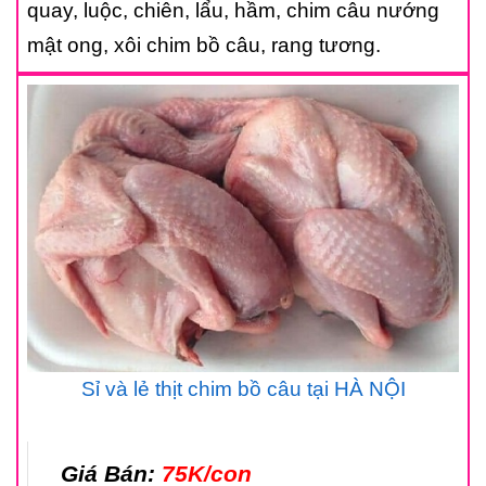
quay, luộc, chiên, lẩu, hầm, chim câu nướng
mật ong, xôi chim bồ câu, rang tương.
Sỉ và lẻ thịt chim bồ câu tại HÀ NỘI
Giá Bán:
75K/con