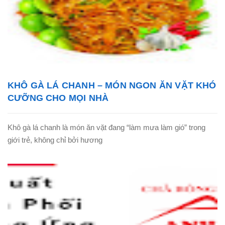
KHÔ GÀ LÁ CHANH – MÓN NGON ĂN VẶT KHÓ
CƯỠNG CHO MỌI NHÀ
Khô gà lá chanh là món ăn vặt đang “làm mưa làm gió” trong
giới trẻ, không chỉ bởi hương