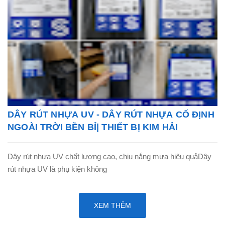
DÂY RÚT NHỰA UV - DÂY RÚT NHỰA CỐ ĐỊNH
NGOÀI TRỜI BỀN BỈ| THIẾT BỊ KIM HẢI
Dây rút nhựa UV chất lượng cao, chịu nắng mưa hiệu quảDây
rút nhựa UV là phụ kiện không
XEM THÊM