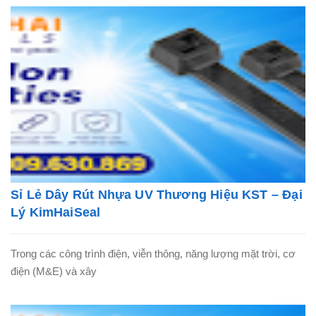
Sỉ Lẻ Dây Rút Nhựa UV Thương Hiệu KST – Đại
Lý KimHaiSeal
Trong các công trình điện, viễn thông, năng lượng mặt trời, cơ
điện (M&E) và xây