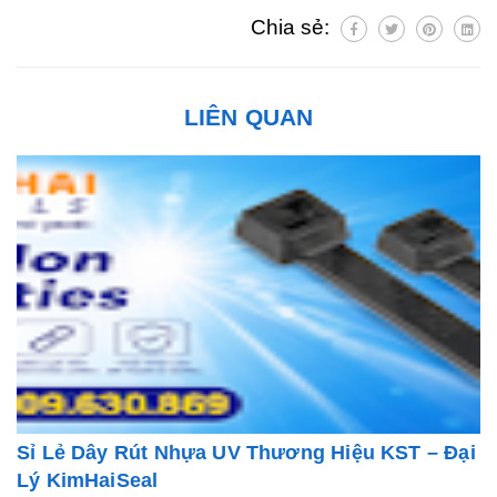
Chia sẻ:
LIÊN QUAN
Sỉ Lẻ Dây Rút Nhựa UV Thương Hiệu KST – Đại
Lý KimHaiSeal