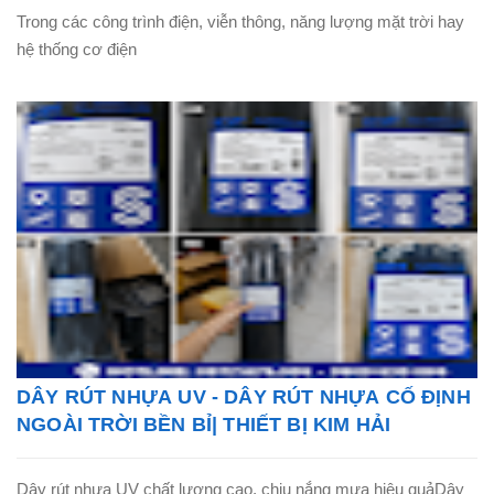
Trong các công trình điện, viễn thông, năng lượng mặt trời hay
hệ thống cơ điện
DÂY RÚT NHỰA UV - DÂY RÚT NHỰA CỐ ĐỊNH
NGOÀI TRỜI BỀN BỈ| THIẾT BỊ KIM HẢI
Dây rút nhựa UV chất lượng cao, chịu nắng mưa hiệu quảDây