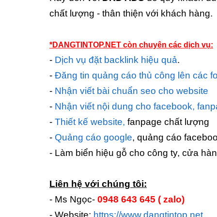
chất lượng - thân thiện với khách hàng.
*DANGTINTOP.NET còn chuyên các dịch vụ:
-
Dịch vụ đặt backlink hiệu quả
.
-
Đăng tin quảng cáo thủ công lên các f
-
Nhận viết bài chuẩn seo cho website
-
Nhận viết nội dung cho facebook, fan
-
Thiết kế website,
fanpage chất lượng
-
Quảng cáo google
, quảng cáo facebo
- Làm biển hiệu gỗ cho công ty, cửa hàn
Liên hệ với chúng tôi:
- Ms Ngọc-
0948 643 645 ( zalo)
- Website:
https://www.dangtintop.net