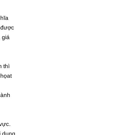
ghĩa
u được
 giá
 thì
 họat
hành
 vực.
i dung