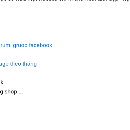
orum, gruop facebook
page theo tháng
ok
g shop ...