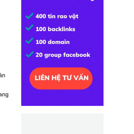
bán
rang