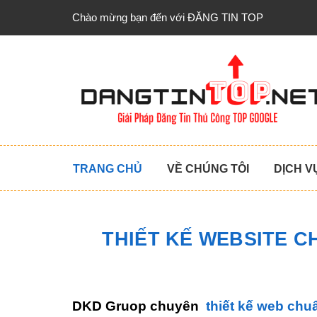
Chào mừng bạn đến với ĐĂNG TIN TOP
TRANG CHỦ
VỀ CHÚNG TÔI
DỊCH V
THIẾT KẾ WEBSITE 
DKD Gruop chuyên
thiết kế web chu