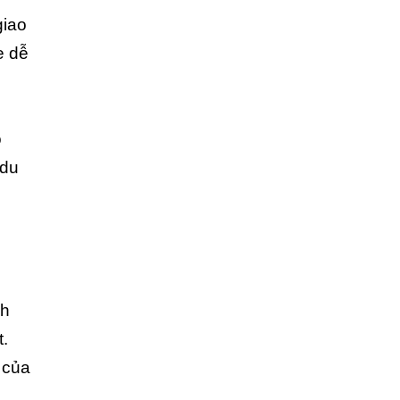
giao
e dễ
o
 du
ch
t.
 của