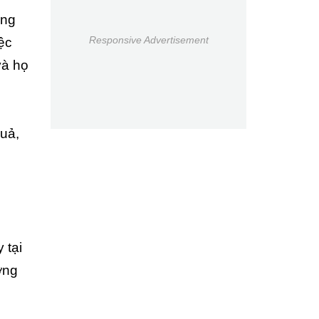
ựng
Responsive Advertisement
ệc
và họ
quả,
 tại
ợng