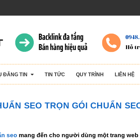
Ụ ĐĂNG TIN
TIN TỨC
QUY TRÌNH
LIÊN HỆ
CHUẨN SEO TRỌN GÓI CHUẨN SE
ẩn seo
mang đến cho người dùng một trang web